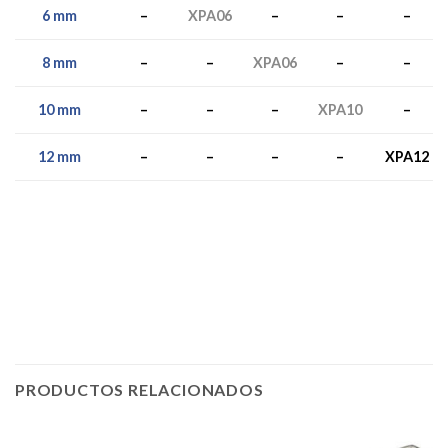
–
XPA06
–
–
–
6 mm
8 mm
–
–
XPA06
–
–
–
–
–
XPA10
–
10 mm
12 mm
–
–
–
–
XPA12
PRODUCTOS RELACIONADOS