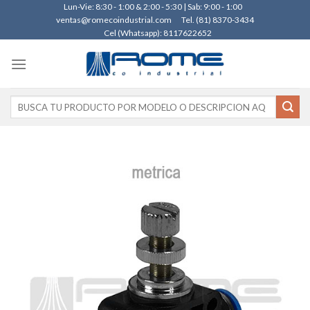
Skip
Lun-Vie: 8:30 - 1:00 & 2:00 - 5:30 | Sab: 9:00 - 1:00
ventas@romecoindustrial.com
Tel. (81) 8370-3434
to
Cel (Whatsapp): 8117622652
content