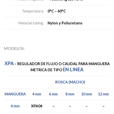
0°C – 60°C
Temperatura:
Nylon y Poliuretano
Material tubing:
MODELOS:
XPA
– REGULADOR DE FLUJO O CAUDAL PARA MANGUERA
EN LINEA
METRICA DE TIPO
ROSCA (MACHO)
4 mm
6 mm
8 mm
10 mm
12 mm
MANGUERA
4 mm
XPA04
–
–
–
–