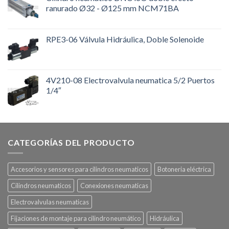
ranurado Ø32 - Ø125 mm NCM71BA
RPE3-06 Válvula Hidráulica, Doble Solenoide
4V210-08 Electrovalvula neumatica 5/2 Puertos
1/4″
CATEGORÍAS DEL PRODUCTO
Accesorios y sensores para cilindros neumaticos
Botoneria eléctrica
Cilindros neumaticos
Conexiones neumaticas
Electrovalvulas neumaticas
Fijaciones de montaje para cilindro neumático
Hidráulica