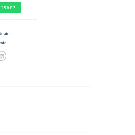
ATSAPP
e aire
ento