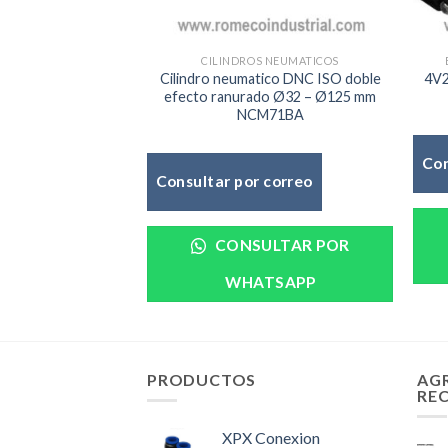
CILINDROS NEUMATICOS
Cilindro neumatico DNC ISO doble
4V2
efecto ranurado Ø32 – Ø125 mm
NCM71BA
Con
Consultar por correo
CONSULTAR POR
WHATSAPP
PRODUCTOS
AG
RE
XPX Conexion