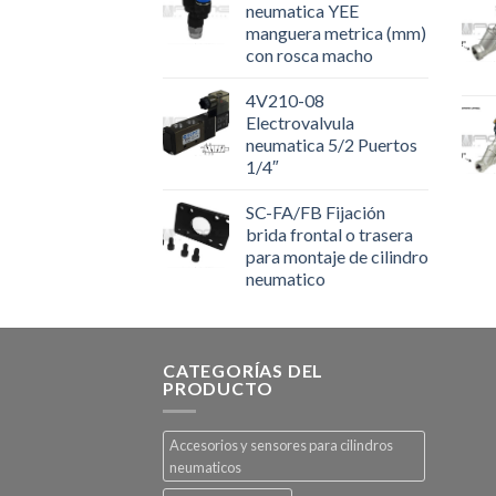
neumatica YEE
manguera metrica (mm)
con rosca macho
4V210-08
Electrovalvula
neumatica 5/2 Puertos
1/4″
SC-FA/FB Fijación
brida frontal o trasera
para montaje de cilindro
neumatico
CATEGORÍAS DEL
PRODUCTO
Accesorios y sensores para cilindros
neumaticos