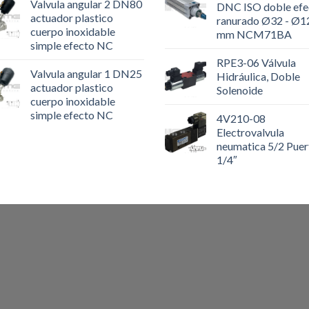
Valvula angular 2 DN80
DNC ISO doble efe
actuador plastico
ranurado Ø32 - Ø1
cuerpo inoxidable
mm NCM71BA
simple efecto NC
RPE3-06 Válvula
Valvula angular 1 DN25
Hidráulica, Doble
actuador plastico
Solenoide
cuerpo inoxidable
simple efecto NC
4V210-08
Electrovalvula
neumatica 5/2 Puer
1/4″