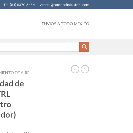
Tel. (81) 8370-3434
ventas@romecoindustrial.com
ENVIOS A TODO MEXICO
IENTO DE AIRE
dad de
FRL
ltro
ador)