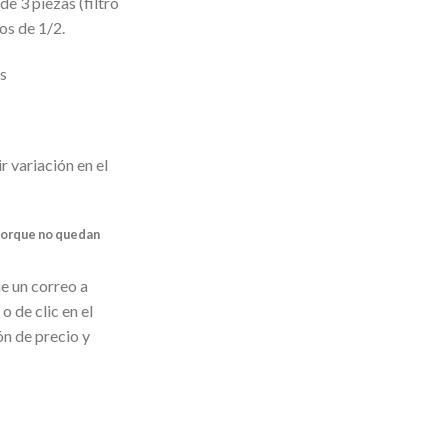
e 3 piezas (filtro
os de 1/2.
s
r variación en el
porque no quedan
e un correo a
 de clic en el
ón de precio y