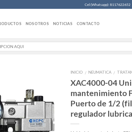
Cel (Whatsapp): 8117622652
RODUCTOS
NOSOTROS
NOTICIAS
CONTACTO
INICIO
NEUMATICA
TRATAM
/
/
XAC4000-04 Uni
mantenimiento 
Puerto de 1/2 (fi
regulador lubric