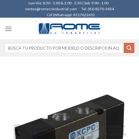
Skip
Lun-Vie: 8:30 - 1:00 & 2:00 - 5:30 | Sab: 9:00 - 1:00
ventas@romecoindustrial.com
Tel. (81) 8370-3434
to
Cel (Whatsapp): 8117622652
content