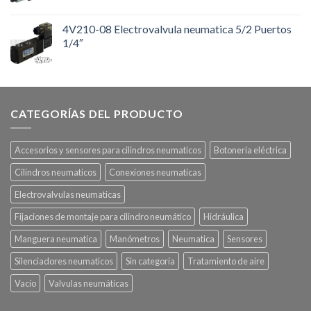
4V210-08 Electrovalvula neumatica 5/2 Puertos
1/4″
CATEGORÍAS DEL PRODUCTO
Accesorios y sensores para cilindros neumaticos
Botoneria eléctrica
Cilindros neumaticos
Conexiones neumaticas
Electrovalvulas neumaticas
Fijaciones de montaje para cilindro neumático
Hidráulica
Manguera neumatica
Manómetros
Neumatica
Sensores
Silenciadores neumaticos
Sin categoría
Tratamiento de aire
Vacío
Valvulas neumáticas