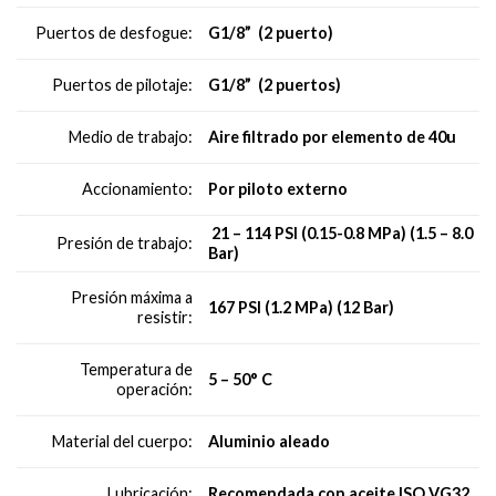
G1/8” (2 puerto)
Puertos de desfogue:
G1/8” (2 puertos)
Puertos de pilotaje:
Aire filtrado por elemento de 40u
Medio de trabajo:
Por piloto externo
Accionamiento:
21 – 114 PSI (0.15-0.8 MPa) (1.5 – 8.0
Presión de trabajo:
Bar)
Presión máxima a
167 PSI (1.2 MPa) (12 Bar)
resistir:
Temperatura de
5 – 50° C
operación:
Aluminio aleado
Material del cuerpo:
Recomendada con aceite ISO VG32
Lubricación: