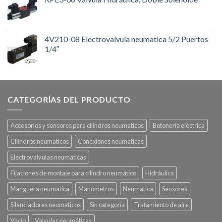
4V210-08 Electrovalvula neumatica 5/2 Puertos
1/4″
CATEGORÍAS DEL PRODUCTO
Accesorios y sensores para cilindros neumaticos
Botoneria eléctrica
Cilindros neumaticos
Conexiones neumaticas
Electrovalvulas neumaticas
Fijaciones de montaje para cilindro neumático
Hidráulica
Manguera neumatica
Manómetros
Neumatica
Sensores
Silenciadores neumaticos
Sin categoría
Tratamiento de aire
Vacío
Valvulas neumáticas