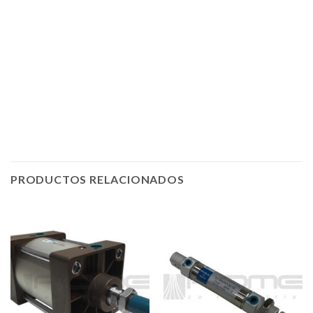
Valvula angular de asiento inclinado
puertos 1 con e
nvios a Ciudad
de México,
Aguascalientes, Baja California, Baja California Sur, Campeche, Chiapas,
Chihuahua, Coahuila de Zaragoza, Colima, Durango, Guanajuato, Guerrero,
Hidalgo, Jalisco, Toluca, Michoacán, Morelos, Nayarit, Nuevo León, Oaxaca,
Puebla, Querétaro, Quintana Roo, San Luis Potosí, Sinaloa, Sonora, Tabasco,
Tamaulipas, Tlaxcala, Veracruz, Yucatán, Zacatecas y mas.
PRODUCTOS RELACIONADOS