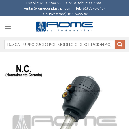
Skip
Lun-Vie: 8:30 - 1:00 & 2:00 - 5:30 | Sab: 9:00 - 1:00
ventas@romecoindustrial.com
Tel. (81) 8370-3434
to
Cel (Whatsapp): 8117622652
content