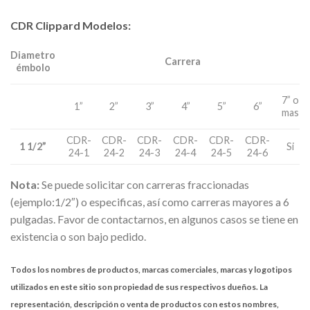
CDR Clippard Modelos:
Diametro
Carrera
émbolo
7” o
1”
2”
3”
4”
5”
6”
mas
CDR-
CDR-
CDR-
CDR-
CDR-
CDR-
1 1/2”
Si
24-1
24-2
24-3
24-4
24-5
24-6
Nota:
Se puede solicitar con carreras fraccionadas
(ejemplo:1/2″) o especificas, así como carreras mayores a 6
pulgadas. Favor de contactarnos, en algunos casos se tiene en
existencia o son bajo pedido.
Todos los nombres de productos, marcas comerciales, marcas y logotipos
utilizados en este sitio son propiedad de sus respectivos dueños. La
representación, descripción o venta de productos con estos nombres,