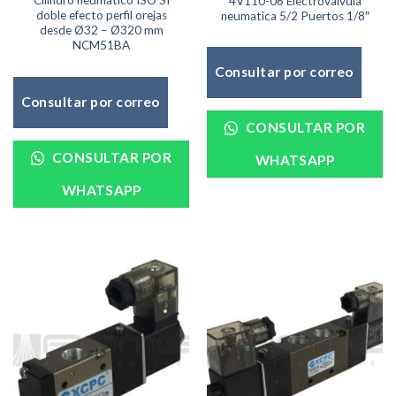
Cilindro neumatico ISO SI
4V110-06 Electrovalvula
doble efecto perfil orejas
neumatica 5/2 Puertos 1/8″
desde Ø32 – Ø320 mm
NCM51BA
Consultar por correo
Consultar por correo
CONSULTAR POR
CONSULTAR POR
WHATSAPP
WHATSAPP