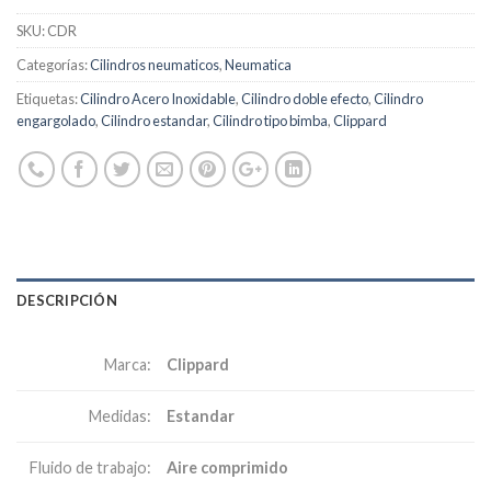
SKU:
CDR
Categorías:
Cilindros neumaticos
,
Neumatica
Etiquetas:
Cilindro Acero Inoxidable
,
Cilindro doble efecto
,
Cilindro
engargolado
,
Cilindro estandar
,
Cilindro tipo bimba
,
Clippard
DESCRIPCIÓN
Clippard
Marca:
Estandar
Medidas:
Aire comprimido
Fluido de trabajo: