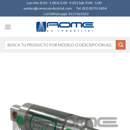
Skip
Lun-Vie: 8:30 - 1:00 & 2:00 - 5:30 | Sab: 9:00 - 1:00
ventas@romecoindustrial.com
Tel. (81) 8370-3434
to
Cel (Whatsapp): 8117622652
content