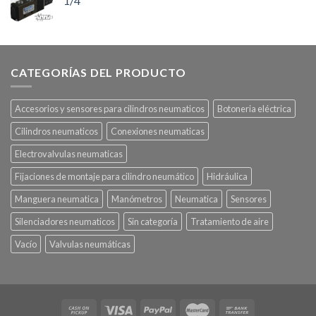
1/4″
CATEGORÍAS DEL PRODUCTO
Accesorios y sensores para cilindros neumaticos
Botoneria eléctrica
Cilindros neumaticos
Conexiones neumaticas
Electrovalvulas neumaticas
Fijaciones de montaje para cilindro neumático
Hidráulica
Manguera neumatica
Manómetros
Neumatica
Sensores
Silenciadores neumaticos
Sin categoría
Tratamiento de aire
Vacío
Valvulas neumáticas