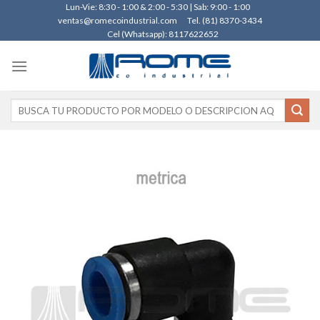
Skip
Lun-Vie: 8:30 - 1:00 & 2:00 - 5:30 | Sab: 9:00 - 1:00
ventas@romecoindustrial.com
Tel. (81) 8370-3434
to
Cel (Whatsapp): 8117622652
content