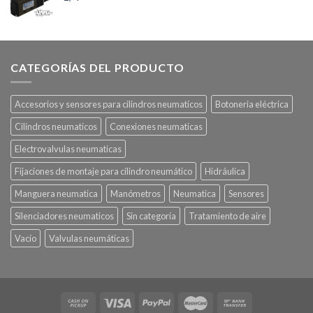
CATEGORÍAS DEL PRODUCTO
Accesorios y sensores para cilindros neumaticos
Botoneria eléctrica
Cilindros neumaticos
Conexiones neumaticas
Electrovalvulas neumaticas
Fijaciones de montaje para cilindro neumático
Hidráulica
Manguera neumatica
Manómetros
Neumatica
Sensores
Silenciadores neumaticos
Sin categoría
Tratamiento de aire
Vacío
Valvulas neumáticas