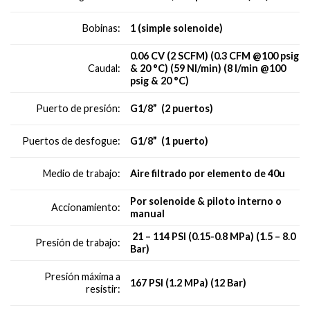
1 (simple solenoide)
Bobinas:
0.06 CV (2 SCFM) (0.3 CFM @100 psig
& 20 °C) (59 Nl/min) (8 l/min @100
Caudal:
psig & 20 °C)
G1/8” (2 puertos)
Puerto de presión:
G1/8” (1 puerto)
Puertos de desfogue:
Aire filtrado por elemento de 40u
Medio de trabajo:
Por solenoide & piloto interno o
Accionamiento:
manual
21 – 114 PSI (0.15-0.8 MPa) (1.5 – 8.0
Presión de trabajo:
Bar)
Presión máxima a
167 PSI (1.2 MPa) (12 Bar)
resistir: