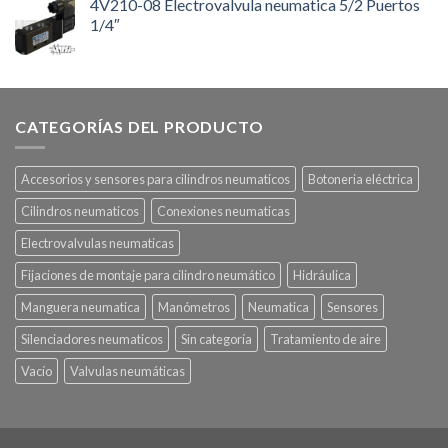
4V210-08 Electrovalvula neumatica 5/2 Puertos
1/4″
CATEGORÍAS DEL PRODUCTO
Accesorios y sensores para cilindros neumaticos
Botoneria eléctrica
Cilindros neumaticos
Conexiones neumaticas
Electrovalvulas neumaticas
Fijaciones de montaje para cilindro neumático
Hidráulica
Manguera neumatica
Manómetros
Neumatica
Sensores
Silenciadores neumaticos
Sin categoría
Tratamiento de aire
Vacío
Valvulas neumáticas