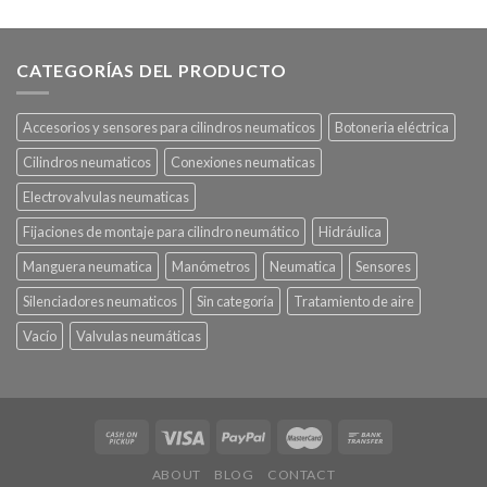
CATEGORÍAS DEL PRODUCTO
Accesorios y sensores para cilindros neumaticos
Botoneria eléctrica
Cilindros neumaticos
Conexiones neumaticas
Electrovalvulas neumaticas
Fijaciones de montaje para cilindro neumático
Hidráulica
Manguera neumatica
Manómetros
Neumatica
Sensores
Silenciadores neumaticos
Sin categoría
Tratamiento de aire
Vacío
Valvulas neumáticas
ABOUT
BLOG
CONTACT