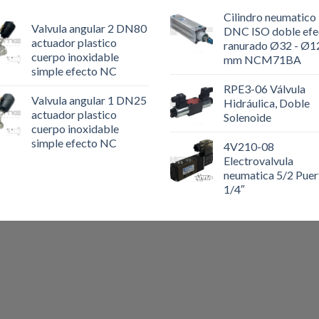
Cilindro neumatico
Valvula angular 2 DN80
DNC ISO doble efe
actuador plastico
ranurado Ø32 - Ø1
cuerpo inoxidable
mm NCM71BA
simple efecto NC
RPE3-06 Válvula
Valvula angular 1 DN25
Hidráulica, Doble
actuador plastico
Solenoide
cuerpo inoxidable
simple efecto NC
4V210-08
Electrovalvula
neumatica 5/2 Puer
1/4″