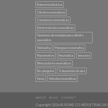
Botoneria eléctrica
Cilindros neumaticos
Conexiones neumaticas
Electrovalvulas neumaticas
Fijaciones de montaje para cilindro
neumático
Hidráulica
Manguera neumatica
Manómetros
Neumatica
Sensores
Silenciadores neumaticos
Sin categoría
Tratamiento de aire
Vacío
Valvulas neumáticas
ABOUT
BLOG
CONTACT
Copyright 2026 © ROME CO INDUSTRIAL SA 