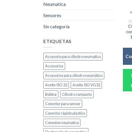
Neumatica
Sensores
C
Sin categoría
C
co
ETIQUETAS
Co
Accesorio para cilindro neumatico
Accesorios
Accesorios para cilindro neumático
Aceite ISO 32
Aceite ISO VG32
Bobina
Cilindro compacto
Conector para sensor
Conector rápido plastico
Conexion neumatica