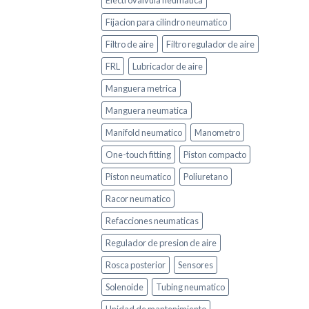
Electrovalvula neumatica
Fijacion para cilindro neumatico
Filtro de aire
Filtro regulador de aire
FRL
Lubricador de aire
Manguera metrica
Manguera neumatica
Manifold neumatico
Manometro
One-touch fitting
Piston compacto
Piston neumatico
Poliuretano
Racor neumatico
Refacciones neumaticas
Regulador de presion de aire
Rosca posterior
Sensores
Solenoide
Tubing neumatico