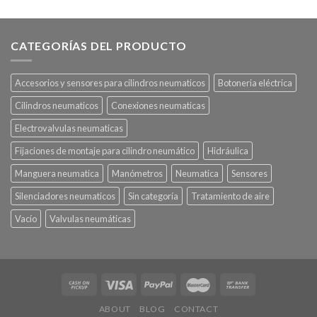
CATEGORÍAS DEL PRODUCTO
Accesorios y sensores para cilindros neumaticos
Botoneria eléctrica
Cilindros neumaticos
Conexiones neumaticas
Electrovalvulas neumaticas
Fijaciones de montaje para cilindro neumático
Hidráulica
Manguera neumatica
Manómetros
Neumatica
Sensores
Silenciadores neumaticos
Sin categoría
Tratamiento de aire
Vacío
Valvulas neumáticas
ABOUT
BLOG
CONTACT